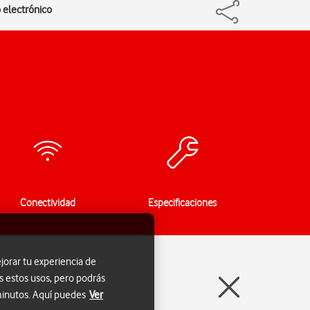
o electrónico
Conectividad
Especificaciones
jorar tu experiencia de
s estos usos, pero podrás
 minutos. Aquí puedes
Ver