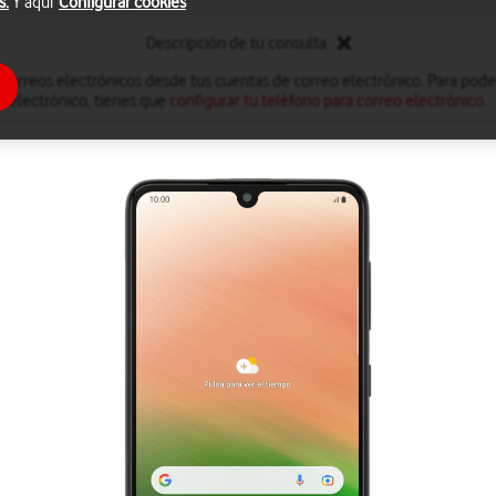
s.
Y aquí
Configurar cookies
Descripción de tu consulta
 correos electrónicos desde tus cuentas de correo electrónico. Para poder
electrónico, tienes que
configurar tu teléfono para correo electrónico
.