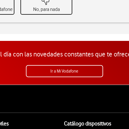
odafone
No, para nada
l día con las novedades constantes que te ofrec
Ir a Mi Vodafone
iles
Catálogo dispositivos