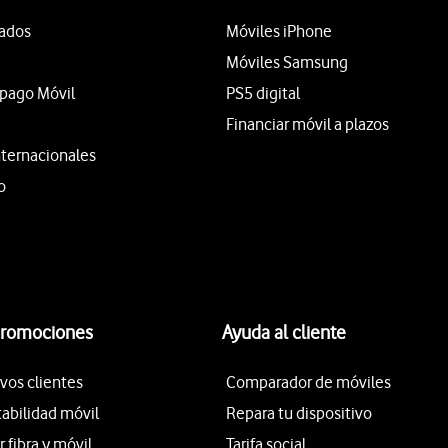
tados
Móviles iPhone
Móviles Samsung
epago Móvil
PS5 digital
Financiar móvil a plazos
nternacionales
o
promociones
Ayuda al cliente
vos clientes
Comparador de móviles
tabilidad móvil
Repara tu dispositivo
fibra y móvil
Tarifa social