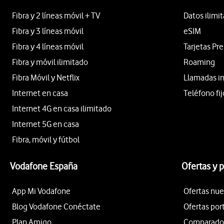
Fibra y 2 líneas móvil + TV
Datos ilimi
Fibra y 3 líneas móvil
eSIM
Fibra y 4 líneas móvil
Tarjetas Pr
Fibra y móvil ilimitado
Roaming
Fibra Móvil y Netflix
Llamadas i
Internet en casa
Teléfono fij
Internet 4G en casa ilimitado
Internet 5G en casa
Fibra, móvil y fútbol
Vodafone España
Ofertas y 
App Mi Vodafone
Ofertas nue
Blog Vodafone Conéctate
Ofertas por
Plan Amigo
Comparador 