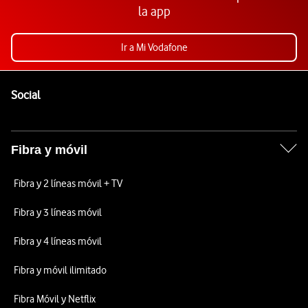
la app
Ir a Mi Vodafone
Pie de página de Vodafone
Enlaces a las redes sociales de Vodafone
Social
Fibra y móvil
Fibra y 2 líneas móvil + TV
Fibra y 3 líneas móvil
Fibra y 4 líneas móvil
Fibra y móvil ilimitado
Fibra Móvil y Netflix