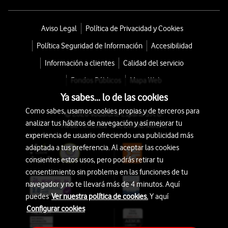
Aviso Legal
Política de Privacidad y Cookies
Política Seguridad de Información
Accesibilidad
Información a clientes
Calidad del servicio
Fondos Públicos
Mapa Web
Ya sabes... lo de las cookies
Como sabes, usamos cookies propias y de terceros para
© 2026 Vodafone España S.A.U.
analizar tus hábitos de navegación y así mejorar tu
Avda. América 115, 28042 Madrid
experiencia de usuario ofreciendo una publicidad más
adaptada a tus preferencia. Al aceptar las cookies
consientes estos usos, pero podrás retirar tu
consentimiento sin problema en las funciones de tu
navegador y no te llevará más de 4 minutos. Aquí
puedes
Ver nuestra política de cookies.
Y aquí
Configurar cookies