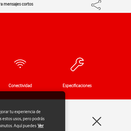
ra mensajes cortos
Conectividad
Especificaciones
jorar tu experiencia de
s estos usos, pero podrás
 minutos. Aquí puedes
Ver