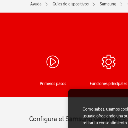
Ayuda
Guías de dispositivos
Samsung
Primeros pasos
Funciones principales
Como sabes, usamos cookie
usuario ofreciendo una pu
Configura el Samsung Galaxy A25 
retirar tu consentimiento