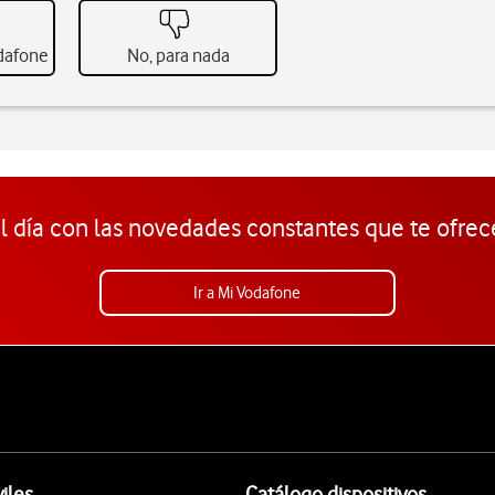
odafone
No, para nada
l día con las novedades constantes que te ofrec
Ir a Mi Vodafone
iles
Catálogo dispositivos