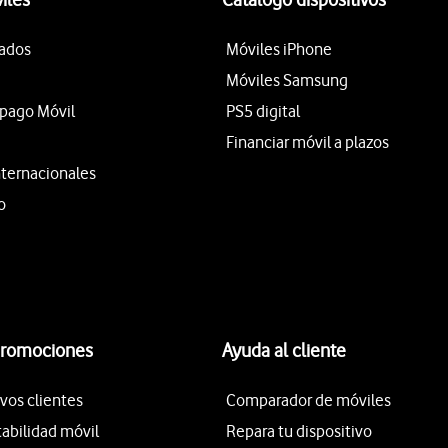
tados
Móviles iPhone
Móviles Samsung
epago Móvil
PS5 digital
Financiar móvil a plazos
nternacionales
o
promociones
Ayuda al cliente
vos clientes
Comparador de móviles
tabilidad móvil
Repara tu dispositivo