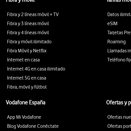
Fibra y 2 líneas móvil + TV
Datos ilimi
Fibra y 3 líneas móvil
eSIM
Fibra y 4 líneas móvil
Tarjetas Pr
Fibra y móvil ilimitado
Roaming
Fibra Móvil y Netflix
Llamadas i
Internet en casa
Teléfono fij
Internet 4G en casa ilimitado
Internet 5G en casa
Fibra, móvil y fútbol
Vodafone España
Ofertas y 
App Mi Vodafone
Ofertas nue
Blog Vodafone Conéctate
Ofertas por