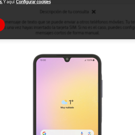
s.
Y aquí
Configurar cookies
Descripción de tu consulta
n mensaje de texto que se puede enviar a otros teléfonos móviles. Tu t
tos una vez hayas insertado la tarjeta SIM. Si no es el caso, puedes config
mensajes cortos de forma manual.