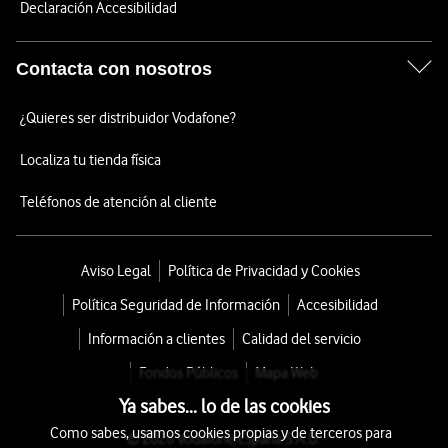
Declaración Accesibilidad
Contacta con nosotros
¿Quieres ser distribuidor Vodafone?
Localiza tu tienda física
Teléfonos de atención al cliente
Aviso Legal
Política de Privacidad y Cookies
Política Seguridad de Información
Accesibilidad
Información a clientes
Calidad del servicio
Fondos Públicos
Mapa Web
Ya sabes... lo de las cookies
Como sabes, usamos cookies propias y de terceros para
© 2026 Vodafone España S.A.U.