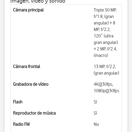
Imagen, vídeo y sonido
Cámara principal
Triple 50 MP,
f/1.8, (gran
angular) + 8
MP, f/2.2,
120˚ (ultra
gran angular)
+ 2 MP, f/2.4,
(macro)
Cámara frontal
13 MP, f/2.2,
(gran angular)
Grabadora de vídeo
4K@30fps,
1080p@30fps
Flash
Sí
Reproductor de música
Sí
Radio FM
No