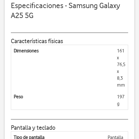
Especificaciones - Samsung Galaxy
A25 5G
Características físicas
Dimensiones
161
x
76,5
x
8,3
mm
Peso
197
g
Pantalla y teclado
Tipo de pantalla
Pantalla