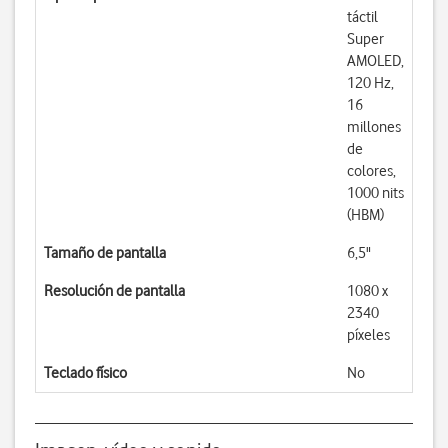
táctil
Super
AMOLED,
120 Hz,
16
millones
de
colores,
1000 nits
(HBM)
Tamaño de pantalla
6,5"
Resolución de pantalla
1080 x
2340
píxeles
Teclado físico
No