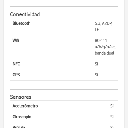
Conectividad
Bluetooth
5.3, A2DP,
LE
Wifi
802.11
a/b/g/n/ac,
banda dual
NFC
Sí
GPS
Sí
Sensores
Acelerómetro
Sí
Giroscopio
Sí
Brújula
Sí