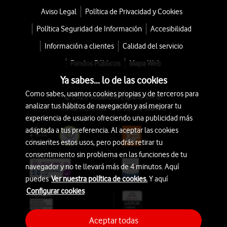
Aviso Legal
Política de Privacidad y Cookies
Política Seguridad de Información
Accesibilidad
Información a clientes
Calidad del servicio
Fondos Públicos
Mapa Web
Ya sabes... lo de las cookies
Como sabes, usamos cookies propias y de terceros para
© 2026 Vodafone España S.A.U.
analizar tus hábitos de navegación y así mejorar tu
Avda. América 115, 28042 Madrid
experiencia de usuario ofreciendo una publicidad más
adaptada a tus preferencia. Al aceptar las cookies
consientes estos usos, pero podrás retirar tu
consentimiento sin problema en las funciones de tu
navegador y no te llevará más de 4 minutos. Aquí
puedes
Ver nuestra política de cookies.
Y aquí
Configurar cookies
Aceptar todas