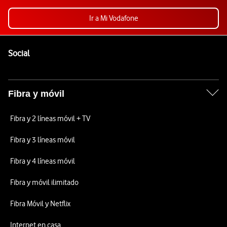
Ir a Mi Vodafone
Pie de página de Vodafone
Enlaces a las redes sociales de Vodafone
Social
Fibra y móvil
Fibra y 2 líneas móvil + TV
Fibra y 3 líneas móvil
Fibra y 4 líneas móvil
Fibra y móvil ilimitado
Fibra Móvil y Netflix
Internet en casa