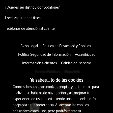
¿Quieres ser distribuidor Vodafone?
Localiza tu tienda física
Teléfonos de atención al cliente
Aviso Legal
Política de Privacidad y Cookies
Política Seguridad de Información
Accesibilidad
Información a clientes
Calidad del servicio
Fondos Públicos
Mapa Web
Ya sabes... lo de las cookies
Como sabes, usamos cookies propias y de terceros para
© 2026 Vodafone España S.A.U.
analizar tus hábitos de navegación y así mejorar tu
Avda. América 115, 28042 Madrid
experiencia de usuario ofreciendo una publicidad más
adaptada a tus preferencia. Al aceptar las cookies
consientes estos usos, pero podrás retirar tu