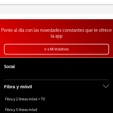
Ponte al día con las novedades constantes que te ofrece
la app
Ir a Mi Vodafone
Pie de página de Vodafone
Enlaces a las redes sociales de Vodafone
Social
Fibra y móvil
Fibra y 2 líneas móvil + TV
Fibra y 3 líneas móvil