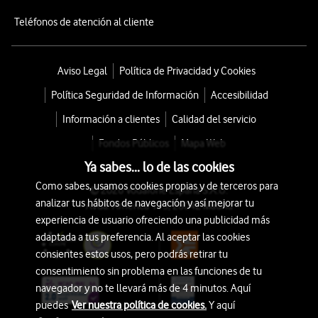
Teléfonos de atención al cliente
Aviso Legal
Política de Privacidad y Cookies
Política Seguridad de Información
Accesibilidad
Información a clientes
Calidad del servicio
Fondos Públicos
Mapa Web
Ya sabes... lo de las cookies
Como sabes, usamos cookies propias y de terceros para
© 2026 Vodafone España S.A.U.
analizar tus hábitos de navegación y así mejorar tu
Avda. América 115, 28042 Madrid
experiencia de usuario ofreciendo una publicidad más
adaptada a tus preferencia. Al aceptar las cookies
consientes estos usos, pero podrás retirar tu
consentimiento sin problema en las funciones de tu
navegador y no te llevará más de 4 minutos. Aquí
puedes
Ver nuestra política de cookies.
Y aquí