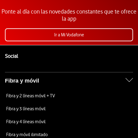
Ponte al día con las novedades constantes que te ofrece
la app
Ir a Mi Vodafone
Pie de página de Vodafone
Enlaces a las redes sociales de Vodafone
Social
Fibra y móvil
Fibra y 2 líneas móvil + TV
Fibra y 3 líneas móvil
Fibra y 4 líneas móvil
Fibra y móvil ilimitado