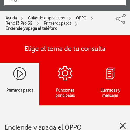
Ayuda
Guías de dispositivos
OPPO
Reno13 Pro 5G
Primeros pasos
Enciende y apaga el teléfono
Elige el tema de tu consulta
Primeros pasos
Funciones
Llamadas y
principales
mensajes
Enciende y apaga el OPPO