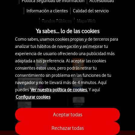
Política Seguridad de Información
Accesibilidad
Información a clientes
Calidad del servicio
Fondos Públicos
Mapa Web
Ya sabes... lo de las cookies
Como sabes, usamos cookies propias y de terceros para
© 2026 Vodafone España S.A.U.
analizar tus hábitos de navegación y así mejorar tu
Avda. América 115, 28042 Madrid
experiencia de usuario ofreciendo una publicidad más
adaptada a tus preferencia. Al aceptar las cookies
consientes estos usos, pero podrás retirar tu
consentimiento sin problema en las funciones de tu
navegador y no te llevará más de 4 minutos. Aquí
puedes
Ver nuestra política de cookies.
Y aquí
Configurar cookies
Aceptar todas
Rechazar todas