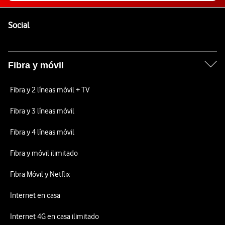
Pie de página de Vodafone
Enlaces a las redes sociales de Vodafone
Social
Fibra y móvil
Fibra y 2 líneas móvil + TV
Fibra y 3 líneas móvil
Fibra y 4 líneas móvil
Fibra y móvil ilimitado
Fibra Móvil y Netflix
Internet en casa
Internet 4G en casa ilimitado