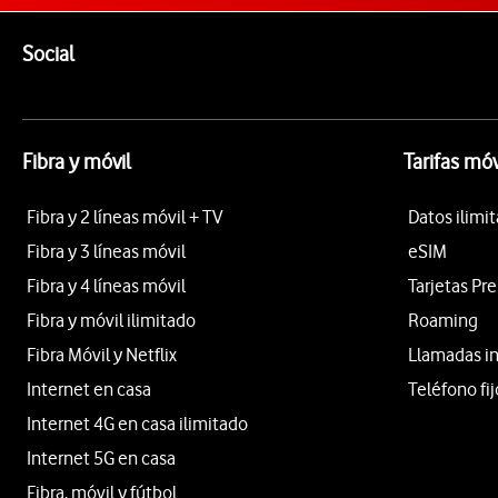
Pie de página de Vodafone
Enlaces a las redes sociales de Vodafone
Social
Fibra y móvil
Tarifas móv
Fibra y 2 líneas móvil + TV
Datos ilimi
Fibra y 3 líneas móvil
eSIM
Fibra y 4 líneas móvil
Tarjetas Pr
Fibra y móvil ilimitado
Roaming
Fibra Móvil y Netflix
Llamadas i
Internet en casa
Teléfono fij
Internet 4G en casa ilimitado
Internet 5G en casa
Fibra, móvil y fútbol