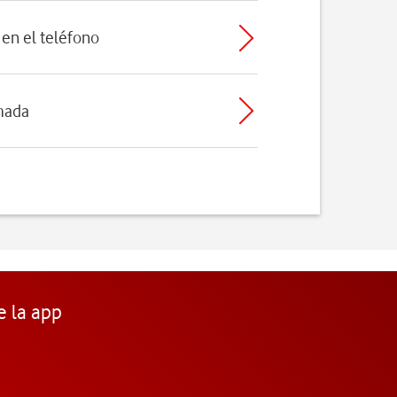
en el teléfono
mada
e la app