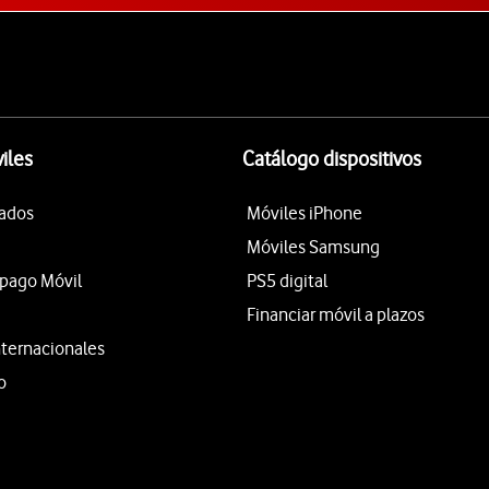
iles
Catálogo dispositivos
tados
Móviles iPhone
Móviles Samsung
epago Móvil
PS5 digital
Financiar móvil a plazos
nternacionales
o