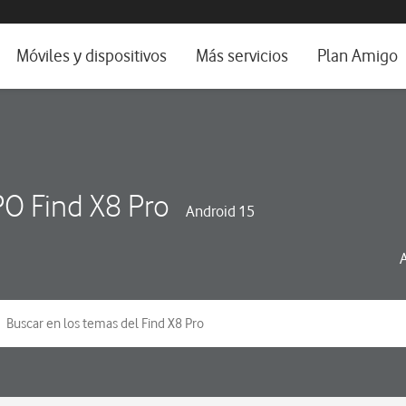
da e idioma
Móviles y dispositivos
Más servicios
Plan Amigo
fone TV
Móviles
Alianza Vodafone e Iberdrola
il 5G
Imagen y Sonido
Servicios avanzados
tura
Ver todos
O Find X8 Pro
Android 15
dencias