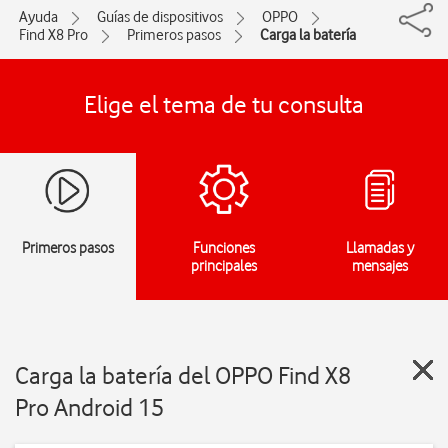
Ayuda
Guías de dispositivos
OPPO
Find X8 Pro
Primeros pasos
Carga la batería
Elige el tema de tu consulta
Primeros pasos
Funciones
Llamadas y
principales
mensajes
Carga la batería del OPPO Find X8
Pro Android 15