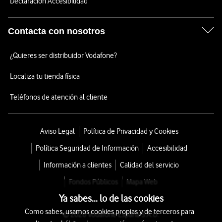
Declaración Accesibilidad
Contacta con nosotros
¿Quieres ser distribuidor Vodafone?
Localiza tu tienda física
Teléfonos de atención al cliente
Aviso Legal
Política de Privacidad y Cookies
Política Seguridad de Información
Accesibilidad
Información a clientes
Calidad del servicio
Fondos Públicos
Mapa Web
Ya sabes... lo de las cookies
Como sabes, usamos cookies propias y de terceros para
© 2026 Vodafone España S.A.U.