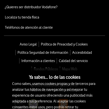
¿Quieres ser distribuidor Vodafone?
Localiza tu tienda física
Teléfonos de atención al cliente
Aviso Legal
Política de Privacidad y Cookies
Política Seguridad de Información
Accesibilidad
Información a clientes
Calidad del servicio
Fondos Públicos
Mapa Web
Ya sabes... lo de las cookies
Como sabes, usamos cookies propias y de terceros para
© 2026 Vodafone España S.A.U.
analizar tus hábitos de navegación y así mejorar tu
Avda. América 115, 28042 Madrid
experiencia de usuario ofreciendo una publicidad más
adaptada a tus preferencia. Al aceptar las cookies
consientes estos usos, pero podrás retirar tu