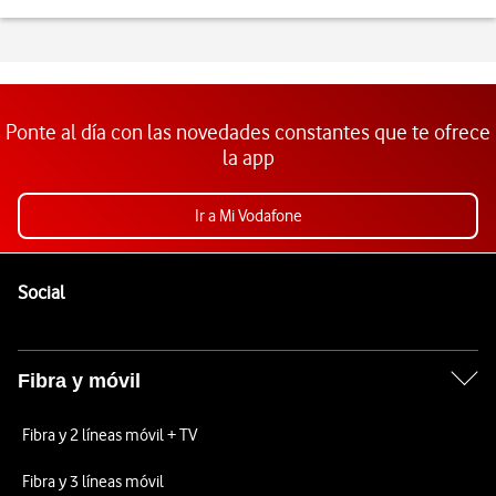
Ponte al día con las novedades constantes que te ofrece
la app
Ir a Mi Vodafone
Pie de página de Vodafone
Enlaces a las redes sociales de Vodafone
Social
Fibra y móvil
Fibra y 2 líneas móvil + TV
Fibra y 3 líneas móvil