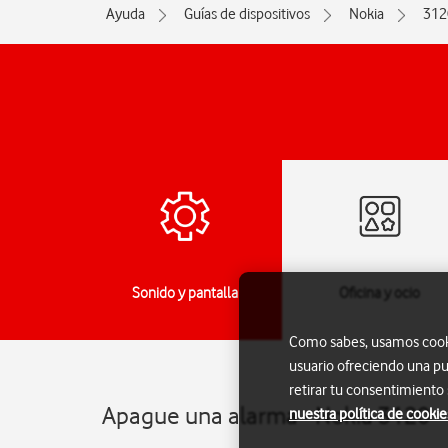
Ayuda
Guías de dispositivos
Nokia
312
jes
Sonido y pantalla
Oficina y ocio
Como sabes, usamos cookie
usuario ofreciendo una pu
retirar tu consentimiento
Apague una alarma - Nokia 3120
nuestra política de cookie