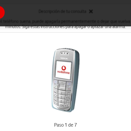
Descripción de tu consulta
l teléfono suena, puede apagarla permanentemente o dejar que vuelva 
minutos. Siga estas instrucciones para apagar o aplazar una alarma.
Paso 1 de 7