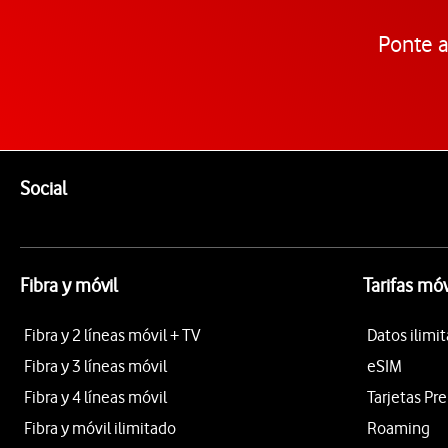
Ponte a
Pie de página de Vodafone
Enlaces a las redes sociales de Vodafone
Social
Fibra y móvil
Tarifas móv
Fibra y 2 líneas móvil + TV
Datos ilimi
Fibra y 3 líneas móvil
eSIM
Fibra y 4 líneas móvil
Tarjetas Pr
Fibra y móvil ilimitado
Roaming