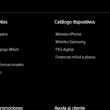
iles
Catálogo dispositivos
tados
Móviles iPhone
Móviles Samsung
epago Móvil
PS5 digital
Financiar móvil a plazos
nternacionales
o
promociones
Ayuda al cliente