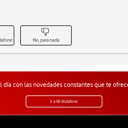
odafone
No, para nada
l día con las novedades constantes que te ofrec
Ir a Mi Vodafone