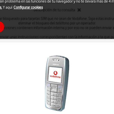
 sin problema en las funciones de tu navegador y no te llevará más de 4
s.
Y aquí
Configurar cookies
Descripción de tu consulta
ar bloqueado para tarjetas SIM que no sean de Vodafone. Siga estas instr
eliminar el bloqueo del teléfono por un operador.
strucciones contienen información interna y por eso no se pueden enviar al
enviar unas instrucciones correspondientes con la información a la que p