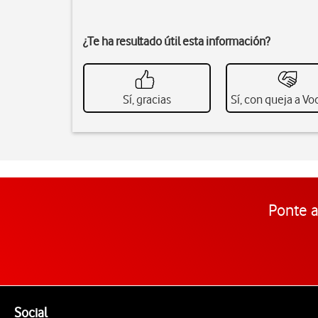
¿Te ha resultado útil esta información?
Sí, gracias
Sí, con queja a V
Ponte a
Pie de página de Vodafone
Enlaces a las redes sociales de Vodafone
Social