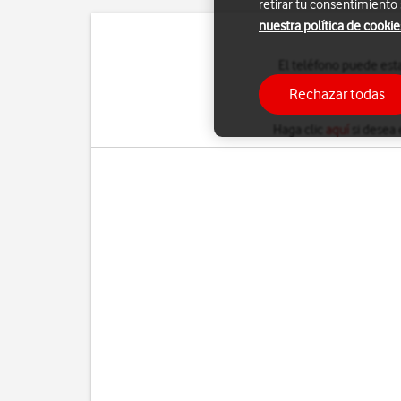
retirar tu consentimiento
nuestra política de cookie
El teléfono puede est
Rechazar todas
Estas in
Haga clic
aquí
si desea 