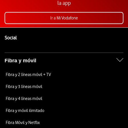
la app
Ir a Mi Vodafone
Pie de página de Vodafone
Enlaces a las redes sociales de Vodafone
Social
Fibra y móvil
Fibra y 2 líneas móvil + TV
Fibra y 3 líneas móvil
Fibra y 4 líneas móvil
Fibra y móvil ilimitado
Fibra Móvil y Netflix