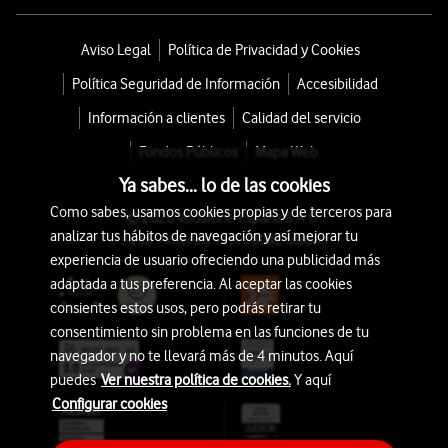
Aviso Legal
Política de Privacidad y Cookies
Política Seguridad de Información
Accesibilidad
Información a clientes
Calidad del servicio
Fondos Públicos
Mapa Web
Ya sabes... lo de las cookies
Como sabes, usamos cookies propias y de terceros para
© 2026 Vodafone España S.A.U.
analizar tus hábitos de navegación y así mejorar tu
Avda. América 115, 28042 Madrid
experiencia de usuario ofreciendo una publicidad más
adaptada a tus preferencia. Al aceptar las cookies
consientes estos usos, pero podrás retirar tu
consentimiento sin problema en las funciones de tu
navegador y no te llevará más de 4 minutos. Aquí
puedes
Ver nuestra política de cookies.
Y aquí
Configurar cookies