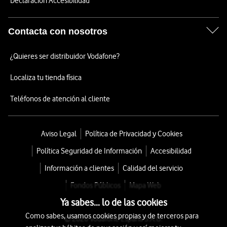
Declaración Accesibilidad
Contacta con nosotros
¿Quieres ser distribuidor Vodafone?
Localiza tu tienda física
Teléfonos de atención al cliente
Aviso Legal
Política de Privacidad y Cookies
Política Seguridad de Información
Accesibilidad
Información a clientes
Calidad del servicio
Fondos Públicos
Mapa Web
Ya sabes... lo de las cookies
Como sabes, usamos cookies propias y de terceros para
© 2026 Vodafone España S.A.U.