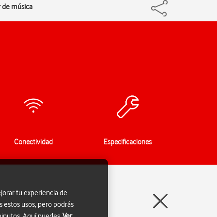
r de música
Conectividad
Especificaciones
jorar tu experiencia de
s estos usos, pero podrás
 minutos. Aquí puedes
Ver