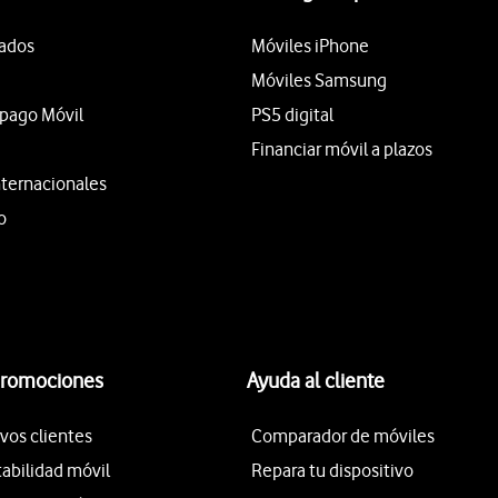
tados
Móviles iPhone
Móviles Samsung
epago Móvil
PS5 digital
Financiar móvil a plazos
nternacionales
o
promociones
Ayuda al cliente
vos clientes
Comparador de móviles
tabilidad móvil
Repara tu dispositivo