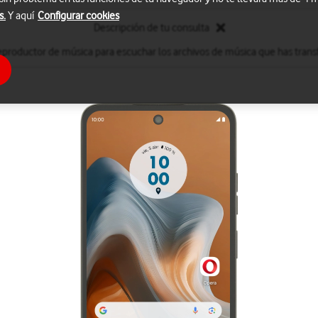
s.
Y aquí
Configurar cookies
Descripción de tu consulta
reproductor de música para escuchar los archivos de música que has transf