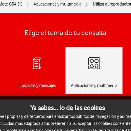
Moto G34 5G
Aplicaciones y multimedia
Utiliza el reproducto
Elige el tema de tu consulta
Llamadas y mensajes
Aplicaciones y multimedia
Ya sabes... lo de las cookies
s propias y de terceros para analizar tus hábitos de navegación y así me
en el Motorola Moto G34 5G Android 14
blicidad más adaptada a tus preferencia. Al aceptar las cookies consiente
 sin problema en las funciones de tu navegador y no te llevará más de 4