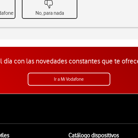
odafone
No, para nada
l día con las novedades constantes que te ofrec
Ir a Mi Vodafone
iles
Catálogo dispositivos