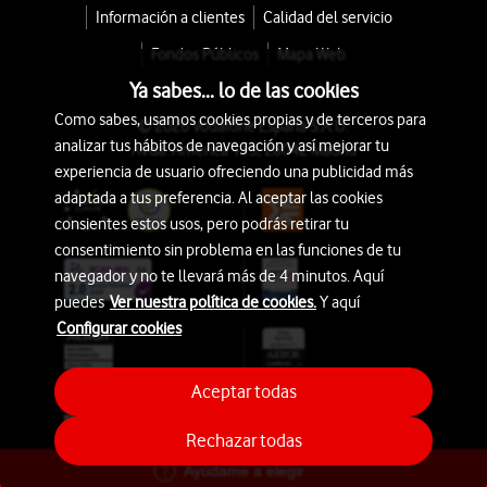
Información a clientes
Calidad del servicio
Fondos Públicos
Mapa Web
Ya sabes... lo de las cookies
Como sabes, usamos cookies propias y de terceros para
© 2026 Vodafone España S.A.U.
analizar tus hábitos de navegación y así mejorar tu
Avda. América 115, 28042 Madrid
experiencia de usuario ofreciendo una publicidad más
adaptada a tus preferencia. Al aceptar las cookies
consientes estos usos, pero podrás retirar tu
consentimiento sin problema en las funciones de tu
navegador y no te llevará más de 4 minutos. Aquí
puedes
Ver nuestra política de cookies.
Y aquí
Configurar cookies
Aceptar todas
Rechazar todas
Ayúdame a elegir