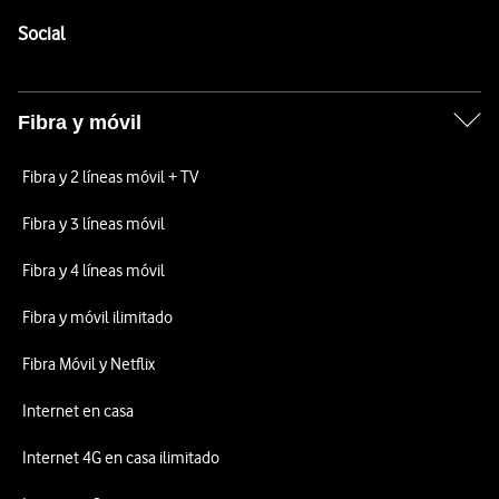
Pie de página de Vodafone
Enlaces a las redes sociales de Vodafone
Social
Fibra y móvil
Fibra y 2 líneas móvil + TV
Fibra y 3 líneas móvil
Fibra y 4 líneas móvil
Fibra y móvil ilimitado
Fibra Móvil y Netflix
Internet en casa
Internet 4G en casa ilimitado