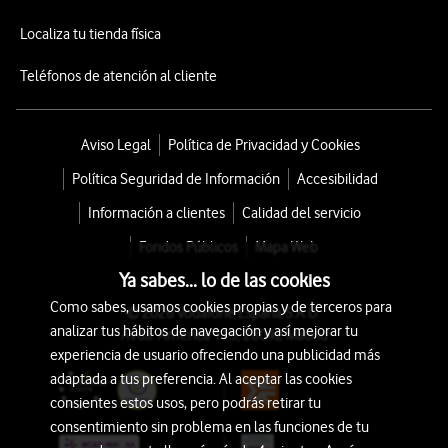
Localiza tu tienda física
Teléfonos de atención al cliente
Aviso Legal
Política de Privacidad y Cookies
Política Seguridad de Información
Accesibilidad
Información a clientes
Calidad del servicio
Fondos Públicos
Mapa Web
Ya sabes... lo de las cookies
Como sabes, usamos cookies propias y de terceros para
© 2026 Vodafone España S.A.U.
analizar tus hábitos de navegación y así mejorar tu
Avda. América 115, 28042 Madrid
experiencia de usuario ofreciendo una publicidad más
adaptada a tus preferencia. Al aceptar las cookies
consientes estos usos, pero podrás retirar tu
consentimiento sin problema en las funciones de tu