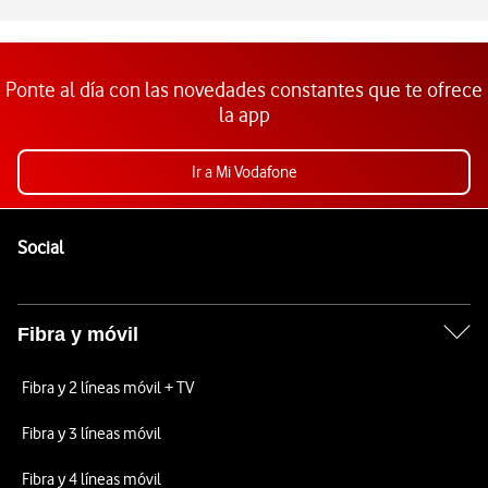
Ponte al día con las novedades constantes que te ofrece
la app
Ir a Mi Vodafone
Pie de página de Vodafone
Enlaces a las redes sociales de Vodafone
Social
Fibra y móvil
Fibra y 2 líneas móvil + TV
Fibra y 3 líneas móvil
Fibra y 4 líneas móvil