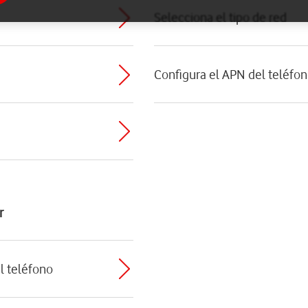
Selecciona el tipo de red
Configura el APN del teléfon
r
el teléfono