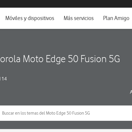
da e idioma
Móviles y dispositivos
Más servicios
Plan Amigo
fone TV
Móviles
Alianza Vodafone e Iberdrola
il 5G
Imagen y Sonido
Servicios avanzados
orola Moto Edge 50 Fusion 5G
tura
Ver todos
dencias
 14