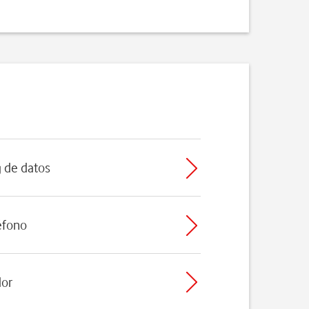
g de datos
léfono
dor