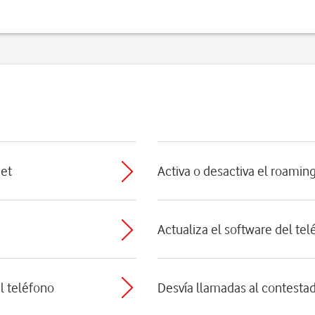
net
Activa o desactiva el roamin
Actualiza el software del te
el teléfono
Desvía llamadas al contesta