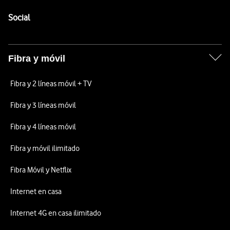
Pie de página de Vodafone
Enlaces a las redes sociales de Vodafone
Social
Fibra y móvil
Fibra y 2 líneas móvil + TV
Fibra y 3 líneas móvil
Fibra y 4 líneas móvil
Fibra y móvil ilimitado
Fibra Móvil y Netflix
Internet en casa
Internet 4G en casa ilimitado