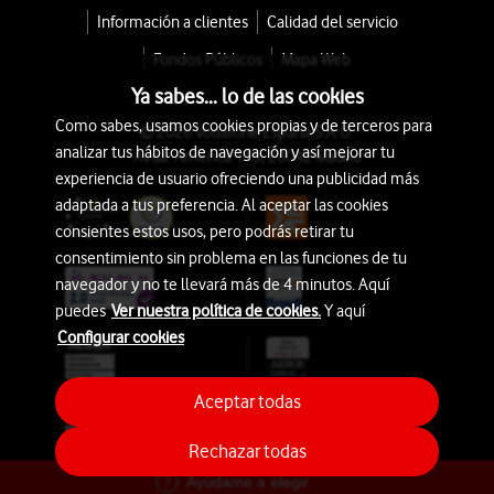
Información a clientes
Calidad del servicio
Fondos Públicos
Mapa Web
Ya sabes... lo de las cookies
Como sabes, usamos cookies propias y de terceros para
© 2026 Vodafone España S.A.U.
analizar tus hábitos de navegación y así mejorar tu
Avda. América 115, 28042 Madrid
experiencia de usuario ofreciendo una publicidad más
adaptada a tus preferencia. Al aceptar las cookies
consientes estos usos, pero podrás retirar tu
consentimiento sin problema en las funciones de tu
navegador y no te llevará más de 4 minutos. Aquí
puedes
Ver nuestra política de cookies.
Y aquí
Configurar cookies
Aceptar todas
Rechazar todas
Ayúdame a elegir