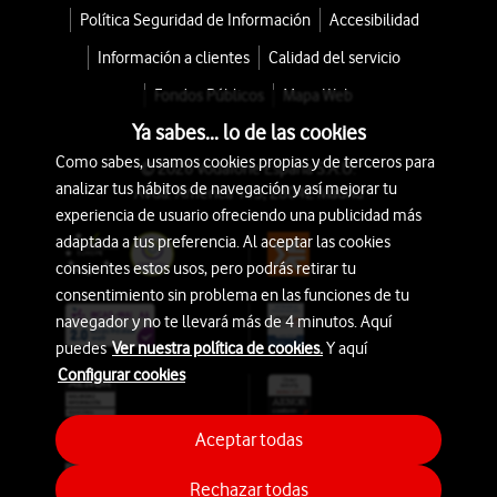
Política Seguridad de Información
Accesibilidad
Información a clientes
Calidad del servicio
Fondos Públicos
Mapa Web
Ya sabes... lo de las cookies
Como sabes, usamos cookies propias y de terceros para
© 2026 Vodafone España S.A.U.
analizar tus hábitos de navegación y así mejorar tu
Avda. América 115, 28042 Madrid
experiencia de usuario ofreciendo una publicidad más
adaptada a tus preferencia. Al aceptar las cookies
consientes estos usos, pero podrás retirar tu
consentimiento sin problema en las funciones de tu
navegador y no te llevará más de 4 minutos. Aquí
puedes
Ver nuestra política de cookies.
Y aquí
Configurar cookies
Aceptar todas
Rechazar todas