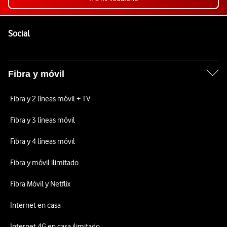
Pie de página de Vodafone
Enlaces a las redes sociales de Vodafone
Social
Fibra y móvil
Fibra y 2 líneas móvil + TV
Fibra y 3 líneas móvil
Fibra y 4 líneas móvil
Fibra y móvil ilimitado
Fibra Móvil y Netflix
Internet en casa
Internet 4G en casa ilimitado