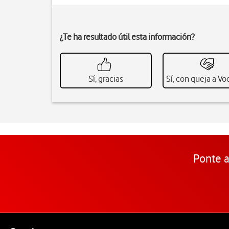
¿Te ha resultado útil esta información?
Sí, gracias
Sí, con queja a V
Ponte a
Pie de página de Vodafone