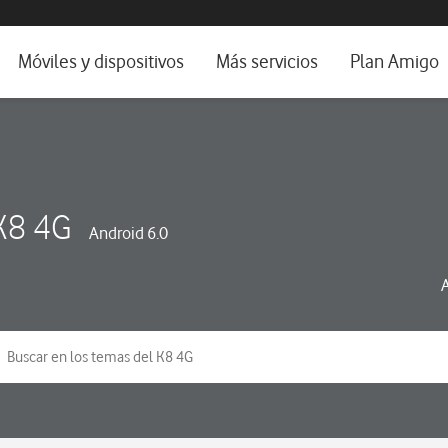
da e idioma
Móviles y dispositivos
Más servicios
Plan Amigo
fone TV
Móviles
Alianza Vodafone e Iberdrola
il 5G
Imagen y Sonido
Servicios avanzados
tura
Ver todos
K8 4G
Android 6.0
dencias