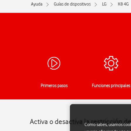
Ayuda
Guías de dispositivos
LG
K8 4G
Primeros pasos
Funciones principales
Activa o desactiva la restricción 
Como sabes, usamos cookie