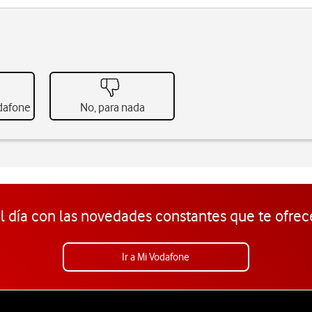
odafone
No, para nada
l día con las novedades constantes que te ofrec
Ir a Mi Vodafone