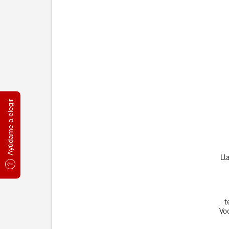
Ayúdame a elegir
Ll
t
Vo