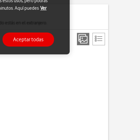
s estos usos, pero podrás
 minutos. Aquí puedes
Ver
o estás en el extranjero.
Aceptar todas