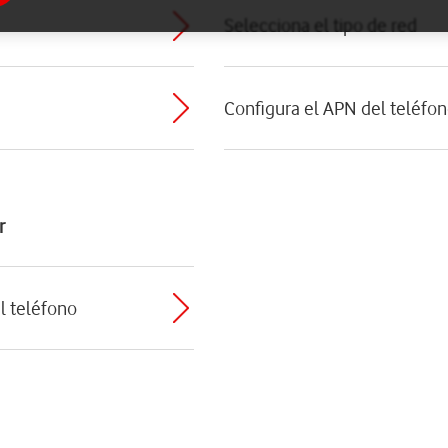
Selecciona el tipo de red
Configura el APN del teléfon
r
el teléfono