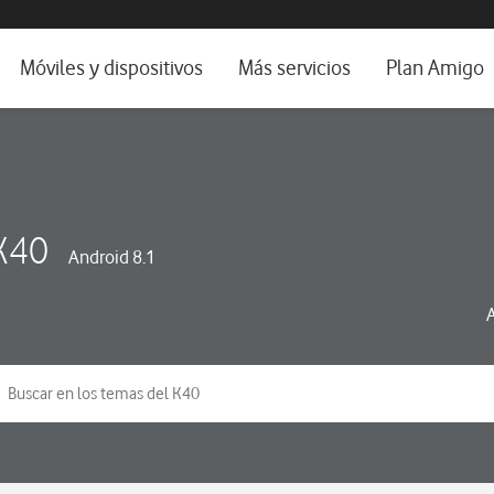
da e idioma
Móviles y dispositivos
Más servicios
Plan Amigo
fone TV
Móviles
Alianza Vodafone e Iberdrola
il 5G
Imagen y Sonido
Servicios avanzados
tura
Ver todos
K40
Android 8.1
dencias