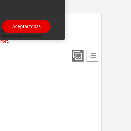
Aceptar todas
 se pierdan cuando, por
 de conexión a Internet
ernet
.