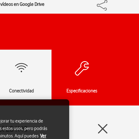
s vídeos en Google Drive
Conectividad
Especificaciones
jorar tu experiencia de
el LG K40
s estos usos, pero podrás
 minutos. Aquí puedes
Ver