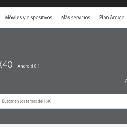
da e idioma
Móviles y dispositivos
Más servicios
Plan Amigo
fone TV
Móviles
Alianza Vodafone e Iberdrola
il 5G
Imagen y Sonido
Servicios avanzados
tura
Ver todos
K40
Android 8.1
dencias