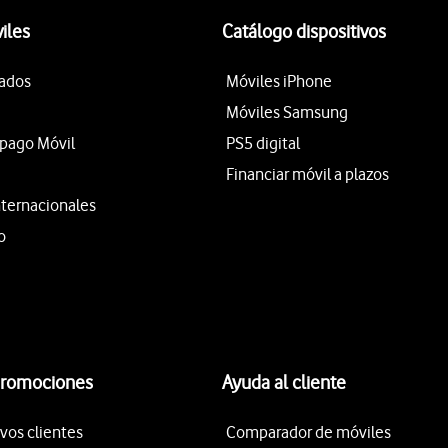
iles
Catálogo dispositivos
tados
Móviles iPhone
Móviles Samsung
epago Móvil
PS5 digital
Financiar móvil a plazos
nternacionales
o
promociones
Ayuda al cliente
vos clientes
Comparador de móviles