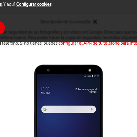
s.
Y aquí
Configurar cookies
Descripción de tu consulta
 de seguridad de las fotografías y los vídeos en Google Drive para que no
léfono nuevo. Para poder hacer la copia de seguridad, necesitas disponer
u teléfono. Si no tienes, puedes
configurar el APN de tu teléfono para Int