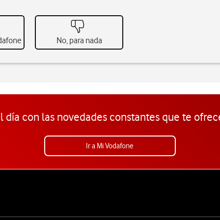
odafone
No, para nada
l día con las novedades constantes que te ofrec
Ir a Mi Vodafone