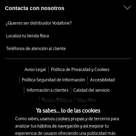
Contacta con nosotros
¿Quieres ser distribuidor Vodafone?
Localiza tu tienda física
Teléfonos de atención al cliente
Aviso Legal
Política de Privacidad y Cookies
Política Seguridad de Información
Accesibilidad
Información a clientes
Calidad del servicio
Fondos Públicos
Mapa Web
Ya sabes... lo de las cookies
Como sabes, usamos cookies propias y de terceros para
© 2026 Vodafone España S.A.U.
analizar tus hábitos de navegación y así mejorar tu
Avda. América 115, 28042 Madrid
experiencia de usuario ofreciendo una publicidad más