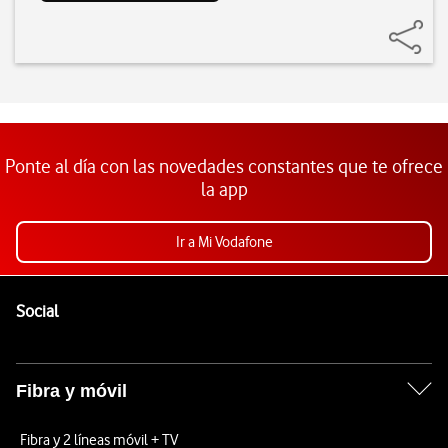
Ponte al día con las novedades constantes que te ofrece
la app
Ir a Mi Vodafone
Pie de página de Vodafone
Enlaces a las redes sociales de Vodafone
Social
Fibra y móvil
Fibra y 2 líneas móvil + TV