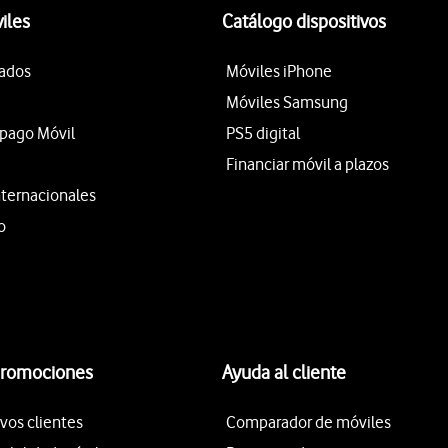
iles
Catálogo dispositivos
tados
Móviles iPhone
Móviles Samsung
epago Móvil
PS5 digital
Financiar móvil a plazos
nternacionales
o
promociones
Ayuda al cliente
vos clientes
Comparador de móviles