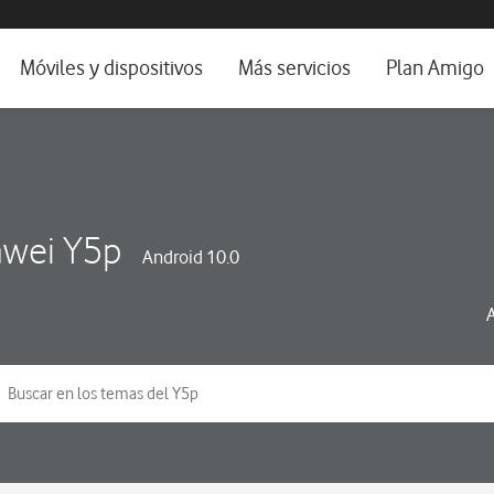
da e idioma
Móviles y dispositivos
Más servicios
Plan Amigo
fone TV
Móviles
Alianza Vodafone e Iberdrola
il 5G
Imagen y Sonido
Servicios avanzados
tura
Ver todos
wei Y5p
Android 10.0
dencias