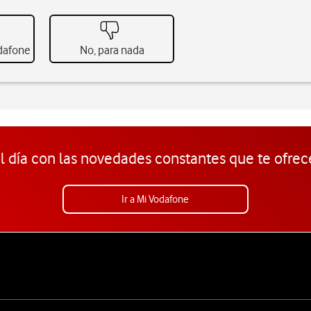
odafone
No, para nada
l día con las novedades constantes que te ofrec
Ir a Mi Vodafone