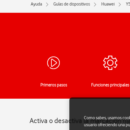
Ayuda
Guías de dispositivos
Huawei
Y
Primeros pasos
Funciones principales
Como sabes, usamos cookie
Activa o desactiva la marcación fi
usuario ofreciendo una pu