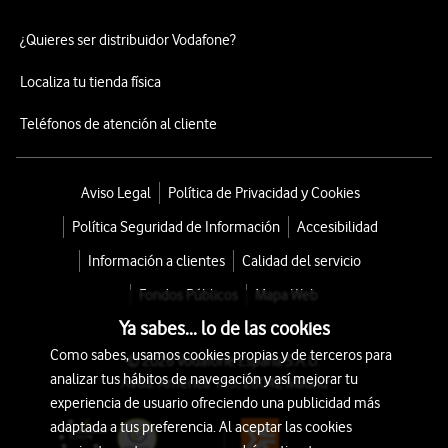
¿Quieres ser distribuidor Vodafone?
Localiza tu tienda física
Teléfonos de atención al cliente
Aviso Legal
Política de Privacidad y Cookies
Política Seguridad de Información
Accesibilidad
Información a clientes
Calidad del servicio
Fondos Públicos
Mapa Web
Ya sabes... lo de las cookies
Como sabes, usamos cookies propias y de terceros para
© 2026 Vodafone España S.A.U.
analizar tus hábitos de navegación y así mejorar tu
Avda. América 115, 28042 Madrid
experiencia de usuario ofreciendo una publicidad más
adaptada a tus preferencia. Al aceptar las cookies