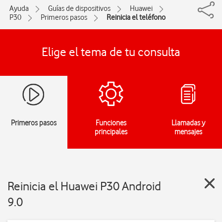
Ayuda
Guías de dispositivos
Huawei
P30
Primeros pasos
Reinicia el teléfono
Elige el tema de tu consulta
Primeros pasos
Funciones
Llamadas y
principales
mensajes
Reinicia el Huawei P30 Android
9.0