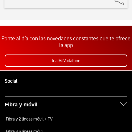
Ponte al día con las novedades constantes que te ofrece
la app
Ir a Mi Vodafone
Pie de página de Vodafone
Enlaces a las redes sociales de Vodafone
Social
Fibra y móvil
Fibra y 2 líneas móvil + TV
Fibra y 3 líneas móvil