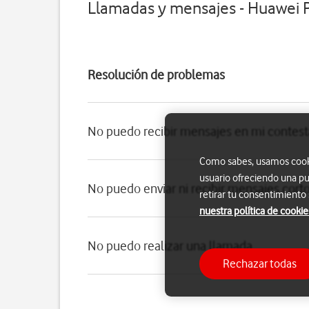
Llamadas y mensajes - Huawei 
Resolución de problemas
No puedo recibir mensajes en mi contes
Como sabes, usamos cookie
usuario ofreciendo una pu
No puedo enviar ni recibir mensajes cort
retirar tu consentimiento
nuestra política de cookie
No puedo realizar una llamada
Rechazar todas