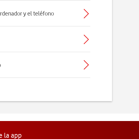
ordenador y el teléfono
o
e la app