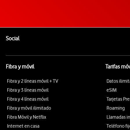
Pie de página de Vodafone
Enlaces a las redes sociales de Vodafone
Social
Fibra y móvil
Tarifas móv
Fibra y 2 líneas móvil + TV
Datos ilimi
Fibra y 3 líneas móvil
eSIM
Fibra y 4 líneas móvil
Tarjetas Pr
Fibra y móvil ilimitado
Roaming
Fibra Móvil y Netflix
Llamadas i
Internet en casa
Teléfono fij