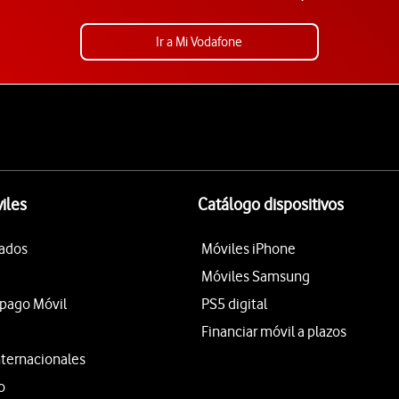
Ir a Mi Vodafone
iles
Catálogo dispositivos
tados
Móviles iPhone
Móviles Samsung
epago Móvil
PS5 digital
Financiar móvil a plazos
nternacionales
o