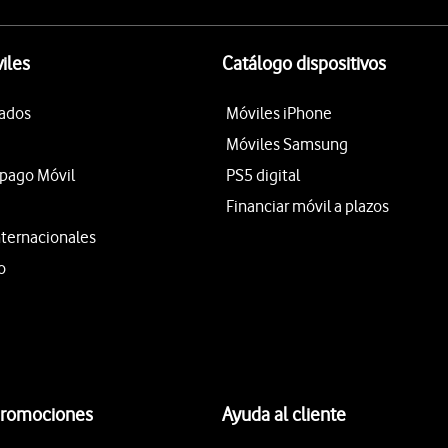
iles
Catálogo dispositivos
tados
Móviles iPhone
Móviles Samsung
epago Móvil
PS5 digital
Financiar móvil a plazos
nternacionales
o
promociones
Ayuda al cliente