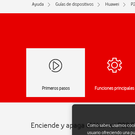
Ayuda
Guías de dispositivos
Huawei
P2
Primeros pasos
Funciones principales
Enciende y apaga el Huawei P20 P
Como sabes, usamos cookie
usuario ofreciendo una pu