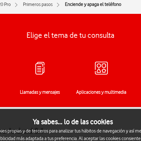
0 Pro
Primeros pasos
Enciende y apaga el teléfono
Elige el tema de tu consulta
Llamadas y mensajes
Aplicaciones y multimedia
Ya sabes... lo de las cookies
ro Android 8.1
s propias y de terceros para analizar tus hábitos de navegación y así me
blicidad más adaptada a tus preferencia. Al aceptar las cookies consiente