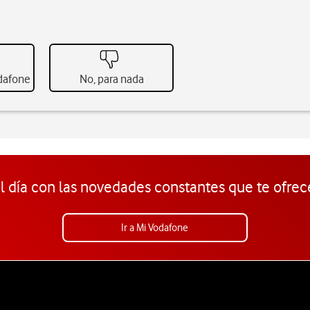
odafone
No, para nada
l día con las novedades constantes que te ofrec
Ir a Mi Vodafone