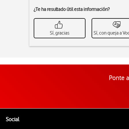
¿Te ha resultado útil esta información?
Sí, gracias
Sí, con queja a V
Ponte a
Pie de página de Vodafone
Enlaces a las redes sociales de Vodafone
Social