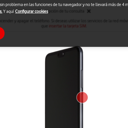
 sin problema en las funciones de tu navegador y no te llevará más de 4
Descripción de tu consulta
s.
Y aquí
Configurar cookies
nder y apagar el teléfono. Si deseas utilizar los servicios de la red móvi
que
insertar la tarjeta SIM
.