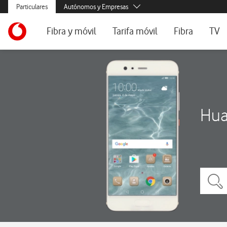
Menús secundarios. Enlace a particulares, empresas y autónomos, ayu
Particulares
Autónomos y Empresas
Menus de segmentación para empresas y autónomos
Menu navegación principal. Para dispositivos de escritorio
Autónomos
Ir a la pagina principal de vodafone.es
Fibra y móvil
Tarifa móvil
Fibra
TV
Pymes
Grandes empresas
Ofertas especiales
Tarifas móvil contrato
Tarifas de fibra
Voda
y AA.PP.
Tarifas Fibra y Móvil
Tarifas móvil prepago
Internet portát
Tarifas Fibra y 2 Móvil
Consulta Cober
Hua
Internet portátil 5G
Segundas Resi
Configura tu tarifa