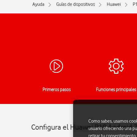
Ayuda
Guías de dispositivos
Huawei
P
Primeros pasos
Funciones principales
Como sabes, usamos cookie
Configura el Huawei P10 Android 7
usuario ofreciendo una pu
retirar tu consentimiento