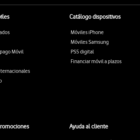
iles
Catálogo dispositivos
tados
Móviles iPhone
Móviles Samsung
epago Móvil
PS5 digital
Financiar móvil a plazos
nternacionales
o
promociones
Ayuda al cliente