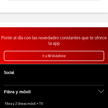
Ponte al día con las novedades constantes que te ofrece
la app
Ir a Mi Vodafone
Pie de página de Vodafone
Enlaces a las redes sociales de Vodafone
Social
Fibra y móvil
Fibra y 2 líneas móvil + TV