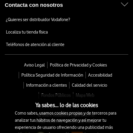
Contacta con nosotros
¿Quieres ser distribuidor Vodafone?
Localiza tu tienda física
Teléfonos de atención al cliente
Aviso Legal
Política de Privacidad y Cookies
Política Seguridad de Información
Accesibilidad
Información a clientes
Calidad del servicio
Fondos Públicos
Mapa Web
Ya sabes... lo de las cookies
Como sabes, usamos cookies propias y de terceros para
© 2026 Vodafone España S.A.U.
analizar tus hábitos de navegación y así mejorar tu
Avda. América 115, 28042 Madrid
experiencia de usuario ofreciendo una publicidad más