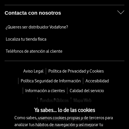
Contacta con nosotros
¿Quieres ser distribuidor Vodafone?
Localiza tu tienda física
Teléfonos de atención al cliente
Aviso Legal
Política de Privacidad y Cookies
Política Seguridad de Información
Accesibilidad
Información a clientes
Calidad del servicio
Fondos Públicos
Mapa Web
Ya sabes... lo de las cookies
Como sabes, usamos cookies propias y de terceros para
© 2026 Vodafone España S.A.U.
analizar tus hábitos de navegación y así mejorar tu
Avda. América 115, 28042 Madrid