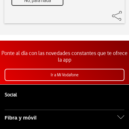
No, para nada
Ponte al día con las novedades constantes que te ofrece
la app
Ir a Mi Vodafone
Pie de página de Vodafone
Enlaces a las redes sociales de Vodafone
Social
Fibra y móvil