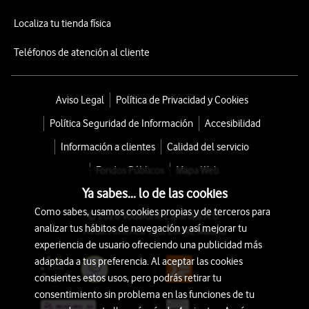
Localiza tu tienda física
Teléfonos de atención al cliente
Aviso Legal
Política de Privacidad y Cookies
Política Seguridad de Información
Accesibilidad
Información a clientes
Calidad del servicio
Fondos Públicos
Mapa Web
Ya sabes... lo de las cookies
Como sabes, usamos cookies propias y de terceros para
© 2026 Vodafone España S.A.U.
analizar tus hábitos de navegación y así mejorar tu
Avda. América 115, 28042 Madrid
experiencia de usuario ofreciendo una publicidad más
adaptada a tus preferencia. Al aceptar las cookies
consientes estos usos, pero podrás retirar tu
consentimiento sin problema en las funciones de tu