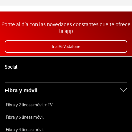
Ponte al día con las novedades constantes que te ofrece
la app
Ir a Mi Vodafone
Pie de página de Vodafone
Enlaces a las redes sociales de Vodafone
Social
Fibra y móvil
Fibra y 2 líneas móvil + TV
Fibra y 3 líneas móvil
Fibra y 4 líneas móvil