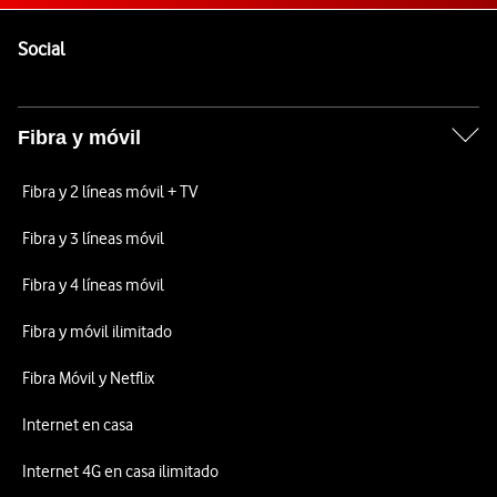
Pie de página de Vodafone
Enlaces a las redes sociales de Vodafone
Social
Fibra y móvil
Fibra y 2 líneas móvil + TV
Fibra y 3 líneas móvil
Fibra y 4 líneas móvil
Fibra y móvil ilimitado
Fibra Móvil y Netflix
Internet en casa
Internet 4G en casa ilimitado