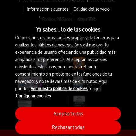
Información a clientes
Calidad del servicio
Fondos Públicos
Mapa Web
Ya sabes... lo de las cookies
Como sabes, usamos cookies propias y de terceros para
© 2026 Vodafone España S.A.U.
analizar tus hábitos de navegación y así mejorar tu
Avda. América 115, 28042 Madrid
experiencia de usuario ofreciendo una publicidad más
adaptada a tus preferencia. Al aceptar las cookies
consientes estos usos, pero podrás retirar tu
consentimiento sin problema en las funciones de tu
navegador y no te llevará más de 4 minutos. Aquí
puedes
Ver nuestra política de cookies.
Y aquí
Configurar cookies
Aceptar todas
Rechazar todas
Ayúdame a elegir