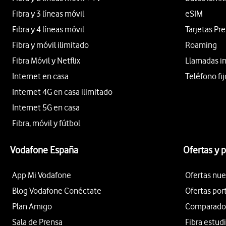
Fibra y 3 líneas móvil
eSIM
Fibra y 4 líneas móvil
Tarjetas Pr
Fibra y móvil ilimitado
Roaming
Fibra Móvil y Netflix
Llamadas i
Internet en casa
Teléfono fij
Internet 4G en casa ilimitado
Internet 5G en casa
Fibra, móvil y fútbol
Vodafone España
Ofertas y 
App Mi Vodafone
Ofertas nue
Blog Vodafone Conéctate
Ofertas por
Plan Amigo
Comparador 
Sala de Prensa
Fibra estud