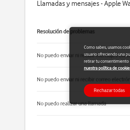
Llamadas y mensajes - Apple Wa
Resolución de problemas
Como sabes, usamos cookie
usuario ofreciendo una pu
No puedo enviar ni recibir mensajes cort
retirar tu consentimiento
nuestra política de cookie
No puedo enviar ni recibir correo electró
Rechazar todas
No puedo realizar una llamada