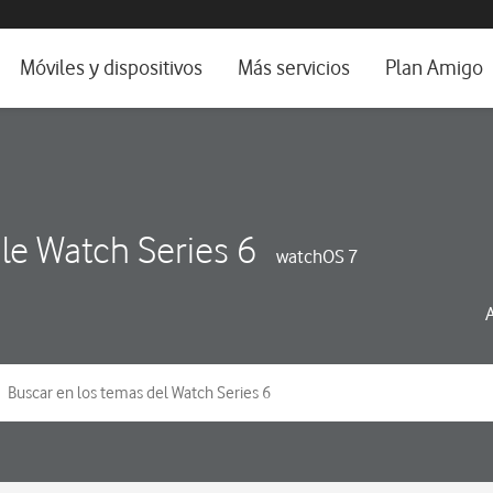
da e idioma
Móviles y dispositivos
Más servicios
Plan Amigo
fone TV
Móviles
Alianza Vodafone e Iberdrola
il 5G
Imagen y Sonido
Servicios avanzados
tura
Ver todos
le Watch Series 6
watchOS 7
dencias