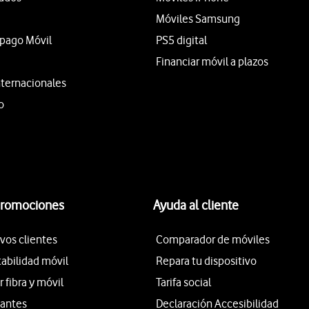
Móviles Samsung
epago Móvil
PS5 digital
Financiar móvil a plazos
nternacionales
o
promociones
Ayuda al cliente
vos clientes
Comparador de móviles
tabilidad móvil
Repara tu dispositivo
fibra y móvil
Tarifa social
iantes
Declaración Accesibilidad