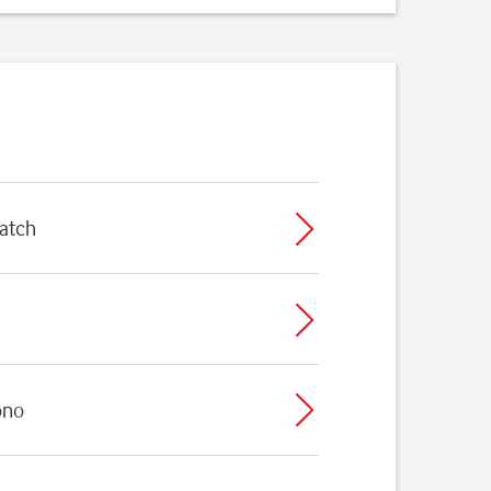
atch
ono