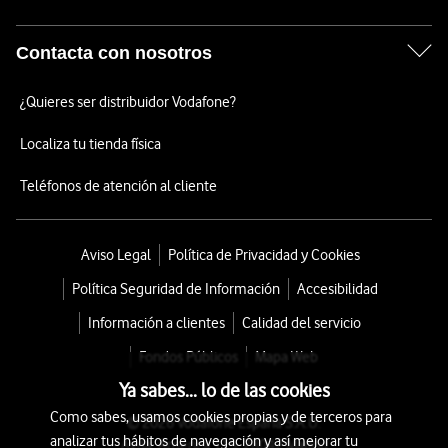
Contacta con nosotros
¿Quieres ser distribuidor Vodafone?
Localiza tu tienda física
Teléfonos de atención al cliente
Aviso Legal
Política de Privacidad y Cookies
Política Seguridad de Información
Accesibilidad
Información a clientes
Calidad del servicio
Fondos Públicos
Mapa Web
Ya sabes... lo de las cookies
Como sabes, usamos cookies propias y de terceros para
© 2026 Vodafone España S.A.U.
analizar tus hábitos de navegación y así mejorar tu
Avda. América 115, 28042 Madrid