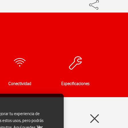
Conectividad
Especificaciones
jorar tu experiencia de
s estos usos, pero podrás
 minutos. Aquí puedes
Ver