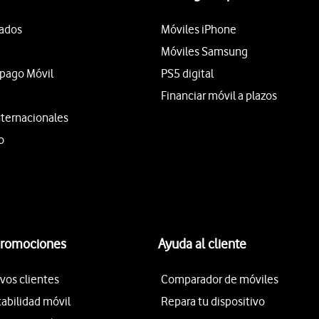
tados
Móviles iPhone
Móviles Samsung
epago Móvil
PS5 digital
Financiar móvil a plazos
nternacionales
o
promociones
Ayuda al cliente
vos clientes
Comparador de móviles
tabilidad móvil
Repara tu dispositivo