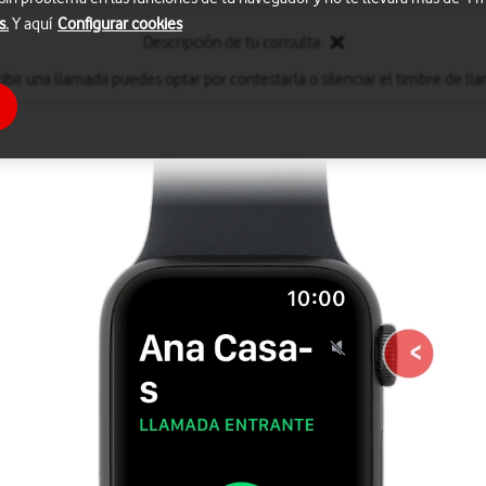
s.
Y aquí
Configurar cookies
Descripción de tu consulta
cibir una llamada puedes optar por contestarla o silenciar el timbre de ll