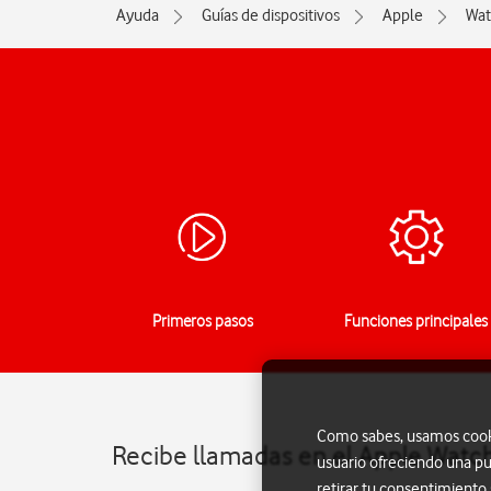
Ayuda
Guías de dispositivos
Apple
Wat
Primeros pasos
Funciones principales
Como sabes, usamos cookie
Recibe llamadas en el Apple Watc
usuario ofreciendo una pu
retirar tu consentimiento