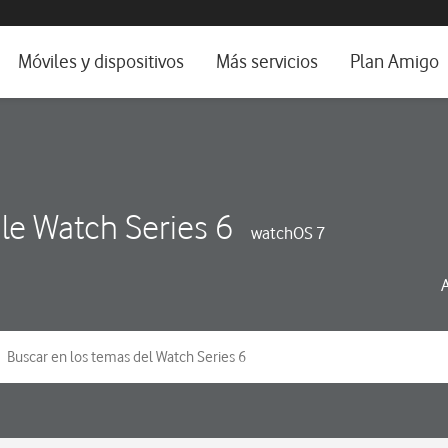
da e idioma
Móviles y dispositivos
Más servicios
Plan Amigo
fone TV
Móviles
Alianza Vodafone e Iberdrola
il 5G
Imagen y Sonido
Servicios avanzados
tura
Ver todos
le Watch Series 6
watchOS 7
dencias