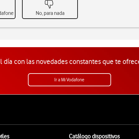
odafone
No, para nada
l día con las novedades constantes que te ofrec
Ir a Mi Vodafone
iles
Catálogo dispositivos