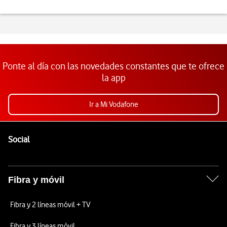
Ponte al día con las novedades constantes que te ofrece
la app
Ir a Mi Vodafone
Pie de página de Vodafone
Enlaces a las redes sociales de Vodafone
Social
Fibra y móvil
Fibra y 2 líneas móvil + TV
Fibra y 3 líneas móvil