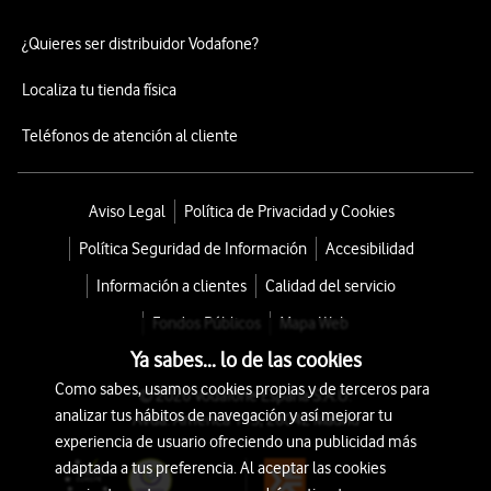
¿Quieres ser distribuidor Vodafone?
Localiza tu tienda física
Teléfonos de atención al cliente
Aviso Legal
Política de Privacidad y Cookies
Política Seguridad de Información
Accesibilidad
Información a clientes
Calidad del servicio
Fondos Públicos
Mapa Web
Ya sabes... lo de las cookies
Como sabes, usamos cookies propias y de terceros para
© 2026 Vodafone España S.A.U.
analizar tus hábitos de navegación y así mejorar tu
Avda. América 115, 28042 Madrid
experiencia de usuario ofreciendo una publicidad más
adaptada a tus preferencia. Al aceptar las cookies