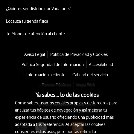
¿Quieres ser distribuidor Vodafone?
Localiza tu tienda física
Teléfonos de atención al cliente
Aviso Legal
Política de Privacidad y Cookies
Política Seguridad de Información
Accesibilidad
Información a clientes
Calidad del servicio
Fondos Públicos
Mapa Web
Ya sabes... lo de las cookies
Como sabes, usamos cookies propias y de terceros para
© 2026 Vodafone España S.A.U.
analizar tus hábitos de navegación y así mejorar tu
Avda. América 115, 28042 Madrid
experiencia de usuario ofreciendo una publicidad más
adaptada a tus preferencia. Al aceptar las cookies
consientes estos usos, pero podrás retirar tu