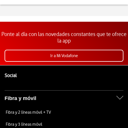
Ponte al día con las novedades constantes que te ofrece
la app
Ir a Mi Vodafone
Pie de página de Vodafone
Enlaces a las redes sociales de Vodafone
Social
Fibra y móvil
Fibra y 2 líneas móvil + TV
Fibra y 3 líneas móvil