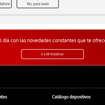
odafone
No, para nada
l día con las novedades constantes que te ofrec
Ir a Mi Vodafone
iles
Catálogo dispositivos