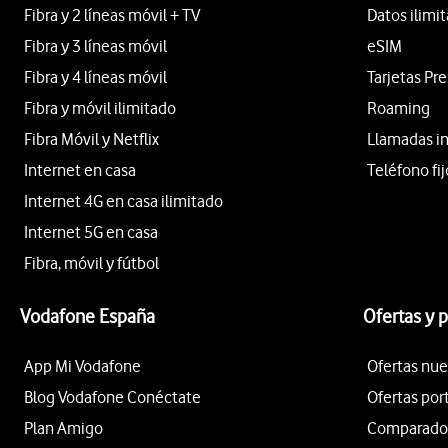
Fibra y 2 líneas móvil + TV
Datos ilimi
Fibra y 3 líneas móvil
eSIM
Fibra y 4 líneas móvil
Tarjetas Pr
Fibra y móvil ilimitado
Roaming
Fibra Móvil y Netflix
Llamadas i
Internet en casa
Teléfono fij
Internet 4G en casa ilimitado
Internet 5G en casa
Fibra, móvil y fútbol
Vodafone España
Ofertas y 
App Mi Vodafone
Ofertas nue
Blog Vodafone Conéctate
Ofertas por
Plan Amigo
Comparador 