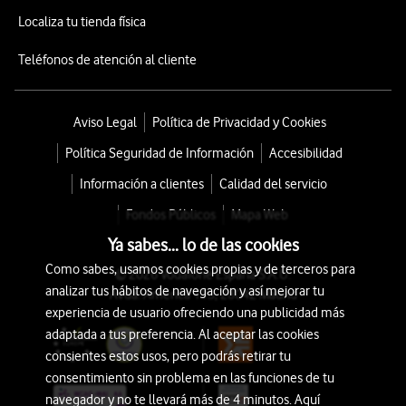
Localiza tu tienda física
Teléfonos de atención al cliente
Aviso Legal
Política de Privacidad y Cookies
Política Seguridad de Información
Accesibilidad
Información a clientes
Calidad del servicio
Fondos Públicos
Mapa Web
Ya sabes... lo de las cookies
Como sabes, usamos cookies propias y de terceros para
© 2026 Vodafone España S.A.U.
analizar tus hábitos de navegación y así mejorar tu
Avda. América 115, 28042 Madrid
experiencia de usuario ofreciendo una publicidad más
adaptada a tus preferencia. Al aceptar las cookies
consientes estos usos, pero podrás retirar tu
consentimiento sin problema en las funciones de tu
navegador y no te llevará más de 4 minutos. Aquí