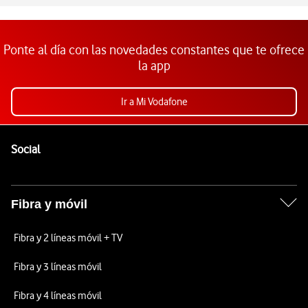
Ponte al día con las novedades constantes que te ofrece
la app
Ir a Mi Vodafone
Pie de página de Vodafone
Enlaces a las redes sociales de Vodafone
Social
Fibra y móvil
Fibra y 2 líneas móvil + TV
Fibra y 3 líneas móvil
Fibra y 4 líneas móvil