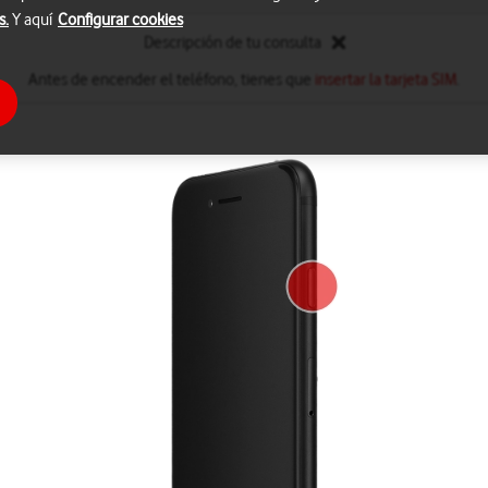
s.
Y aquí
Configurar cookies
Descripción de tu consulta
Antes de encender el teléfono, tienes que
insertar la tarjeta SIM
.