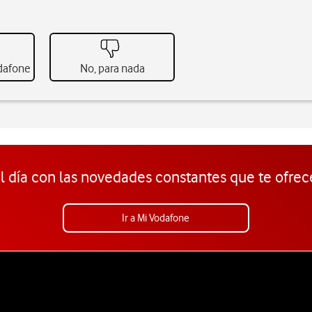
odafone
No, para nada
l día con las novedades constantes que te ofrec
Ir a Mi Vodafone