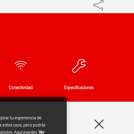
Conectividad
Especificaciones
jorar tu experiencia de
s estos usos, pero podrás
 minutos. Aquí puedes
Ver