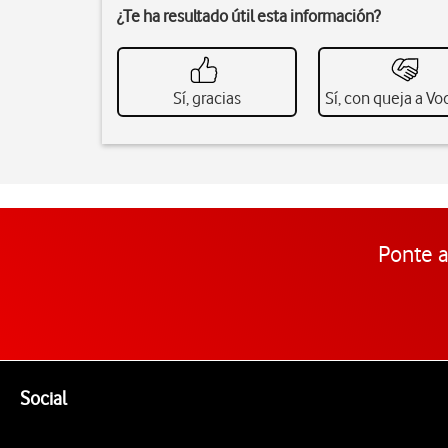
¿Te ha resultado útil esta información?
Sí, gracias
Sí, con queja a V
Ponte a
Pie de página de Vodafone
Enlaces a las redes sociales de Vodafone
Social