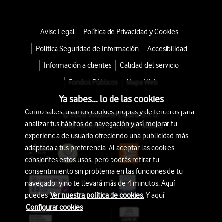
Aviso Legal
Política de Privacidad y Cookies
Política Seguridad de Información
Accesibilidad
Información a clientes
Calidad del servicio
Fondos Públicos
Mapa Web
Ya sabes... lo de las cookies
Como sabes, usamos cookies propias y de terceros para
© 2026 Vodafone España S.A.U.
analizar tus hábitos de navegación y así mejorar tu
Avda. América 115, 28042 Madrid
experiencia de usuario ofreciendo una publicidad más
adaptada a tus preferencia. Al aceptar las cookies
consientes estos usos, pero podrás retirar tu
consentimiento sin problema en las funciones de tu
navegador y no te llevará más de 4 minutos. Aquí
puedes
Ver nuestra política de cookies.
Y aquí
Configurar cookies