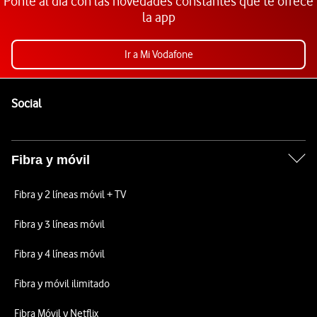
Ponte al día con las novedades constantes que te ofrece
la app
Ir a Mi Vodafone
Pie de página de Vodafone
Enlaces a las redes sociales de Vodafone
Social
Fibra y móvil
Fibra y 2 líneas móvil + TV
Fibra y 3 líneas móvil
Fibra y 4 líneas móvil
Fibra y móvil ilimitado
Fibra Móvil y Netflix