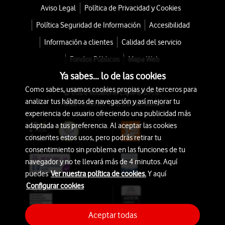
Aviso Legal
Política de Privacidad y Cookies
Política Seguridad de Información
Accesibilidad
Información a clientes
Calidad del servicio
Fondos Públicos
Mapa Web
Ya sabes... lo de las cookies
Como sabes, usamos cookies propias y de terceros para
© 2026 Vodafone España S.A.U.
analizar tus hábitos de navegación y así mejorar tu
Avda. América 115, 28042 Madrid
experiencia de usuario ofreciendo una publicidad más
adaptada a tus preferencia. Al aceptar las cookies
consientes estos usos, pero podrás retirar tu
consentimiento sin problema en las funciones de tu
navegador y no te llevará más de 4 minutos. Aquí
puedes
Ver nuestra política de cookies.
Y aquí
Configurar cookies
Aceptar todas