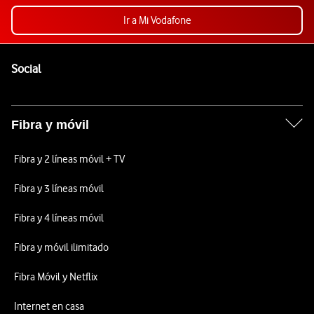
Ir a Mi Vodafone
Pie de página de Vodafone
Enlaces a las redes sociales de Vodafone
Social
Fibra y móvil
Fibra y 2 líneas móvil + TV
Fibra y 3 líneas móvil
Fibra y 4 líneas móvil
Fibra y móvil ilimitado
Fibra Móvil y Netflix
Internet en casa