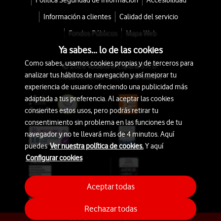
Política Seguridad de Información
Accesibilidad
Información a clientes
Calidad del servicio
Fondos Públicos
Mapa Web
Ya sabes... lo de las cookies
Como sabes, usamos cookies propias y de terceros para
© 2026 Vodafone España S.A.U.
analizar tus hábitos de navegación y así mejorar tu
Avda. América 115, 28042 Madrid
experiencia de usuario ofreciendo una publicidad más
adaptada a tus preferencia. Al aceptar las cookies
consientes estos usos, pero podrás retirar tu
consentimiento sin problema en las funciones de tu
navegador y no te llevará más de 4 minutos. Aquí
puedes
Ver nuestra política de cookies.
Y aquí
Configurar cookies
Aceptar todas
Rechazar todas