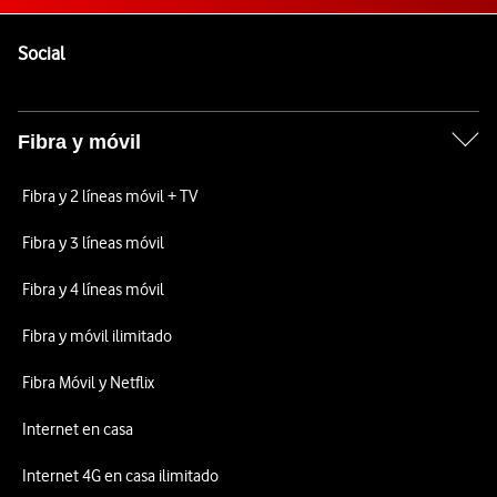
Pie de página de Vodafone
Enlaces a las redes sociales de Vodafone
Social
Fibra y móvil
Fibra y 2 líneas móvil + TV
Fibra y 3 líneas móvil
Fibra y 4 líneas móvil
Fibra y móvil ilimitado
Fibra Móvil y Netflix
Internet en casa
Internet 4G en casa ilimitado