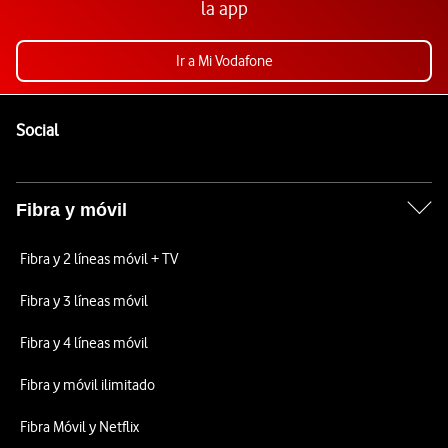
la app
Ir a Mi Vodafone
Pie de página de Vodafone
Enlaces a las redes sociales de Vodafone
Social
Fibra y móvil
Fibra y 2 líneas móvil + TV
Fibra y 3 líneas móvil
Fibra y 4 líneas móvil
Fibra y móvil ilimitado
Fibra Móvil y Netflix