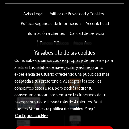
Aviso Legal
Política de Privacidad y Cookies
Política Seguridad de Información
Accesibilidad
Información a clientes
Calidad del servicio
Fondos Públicos
Mapa Web
Ya sabes... lo de las cookies
Como sabes, usamos cookies propias y de terceros para
© 2026 Vodafone España S.A.U.
analizar tus hábitos de navegación y así mejorar tu
Avda. América 115, 28042 Madrid
experiencia de usuario ofreciendo una publicidad más
adaptada a tus preferencia. Al aceptar las cookies
consientes estos usos, pero podrás retirar tu
consentimiento sin problema en las funciones de tu
navegador y no te llevará más de 4 minutos. Aquí
puedes
Ver nuestra política de cookies.
Y aquí
Configurar cookies