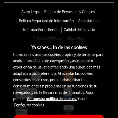
Aviso Legal
Política de Privacidad y Cookies
Política Seguridad de Información
Accesibilidad
Información a clientes
Calidad del servicio
Fondos Públicos
Mapa Web
Ya sabes... lo de las cookies
Como sabes, usamos cookies propias y de terceros para
© 2026 Vodafone España S.A.U.
analizar tus hábitos de navegación y así mejorar tu
Avda. América 115, 28042 Madrid
experiencia de usuario ofreciendo una publicidad más
adaptada a tus preferencia. Al aceptar las cookies
consientes estos usos, pero podrás retirar tu
consentimiento sin problema en las funciones de tu
navegador y no te llevará más de 4 minutos. Aquí
puedes
Ver nuestra política de cookies.
Y aquí
Configurar cookies