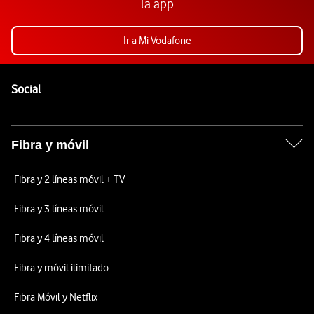
la app
Ir a Mi Vodafone
Pie de página de Vodafone
Enlaces a las redes sociales de Vodafone
Social
Fibra y móvil
Fibra y 2 líneas móvil + TV
Fibra y 3 líneas móvil
Fibra y 4 líneas móvil
Fibra y móvil ilimitado
Fibra Móvil y Netflix