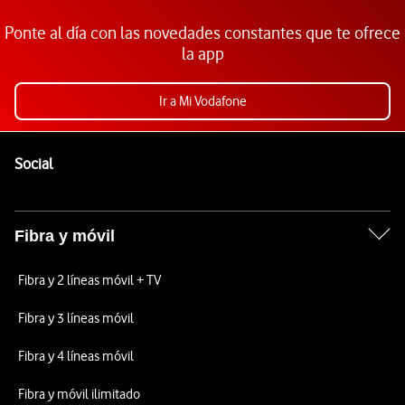
Ponte al día con las novedades constantes que te ofrece
la app
Ir a Mi Vodafone
Pie de página de Vodafone
Enlaces a las redes sociales de Vodafone
Social
Fibra y móvil
Fibra y 2 líneas móvil + TV
Fibra y 3 líneas móvil
Fibra y 4 líneas móvil
Fibra y móvil ilimitado