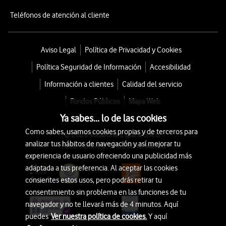
Teléfonos de atención al cliente
Aviso Legal
Política de Privacidad y Cookies
Política Seguridad de Información
Accesibilidad
Información a clientes
Calidad del servicio
Fondos Públicos
Mapa Web
Ya sabes... lo de las cookies
Como sabes, usamos cookies propias y de terceros para
© 2026 Vodafone España S.A.U.
analizar tus hábitos de navegación y así mejorar tu
Avda. América 115, 28042 Madrid
experiencia de usuario ofreciendo una publicidad más
adaptada a tus preferencia. Al aceptar las cookies
consientes estos usos, pero podrás retirar tu
consentimiento sin problema en las funciones de tu
navegador y no te llevará más de 4 minutos. Aquí
puedes
Ver nuestra política de cookies.
Y aquí