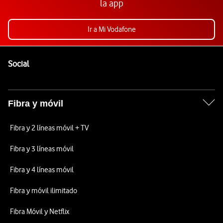
la app
Ir a Mi Vodafone
Pie de página de Vodafone
Enlaces a las redes sociales de Vodafone
Social
Fibra y móvil
Fibra y 2 líneas móvil + TV
Fibra y 3 líneas móvil
Fibra y 4 líneas móvil
Fibra y móvil ilimitado
Fibra Móvil y Netflix