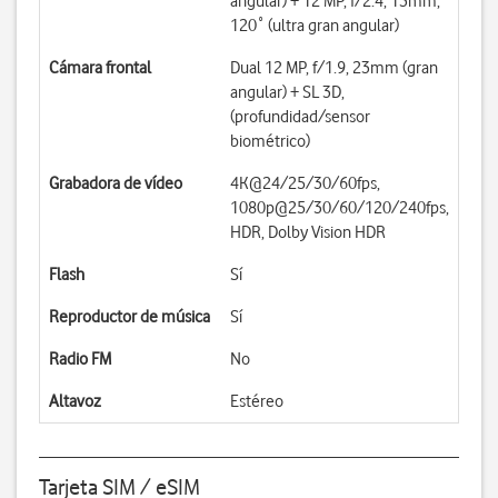
angular) + 12 MP, f/2.4, 13mm,
120˚ (ultra gran angular)
Cámara frontal
Dual 12 MP, f/1.9, 23mm (gran
angular) + SL 3D,
(profundidad/sensor
biométrico)
Grabadora de vídeo
4K@24/25/30/60fps,
1080p@25/30/60/120/240fps,
HDR, Dolby Vision HDR
Flash
Sí
Reproductor de música
Sí
Radio FM
No
Altavoz
Estéreo
Tarjeta SIM / eSIM