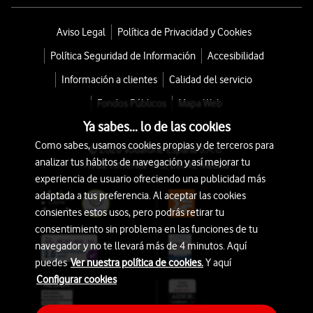
Aviso Legal
Política de Privacidad y Cookies
Política Seguridad de Información
Accesibilidad
Información a clientes
Calidad del servicio
Fondos Públicos
Mapa Web
Ya sabes... lo de las cookies
Como sabes, usamos cookies propias y de terceros para
© 2026 Vodafone España S.A.U.
analizar tus hábitos de navegación y así mejorar tu
Avda. América 115, 28042 Madrid
experiencia de usuario ofreciendo una publicidad más
adaptada a tus preferencia. Al aceptar las cookies
consientes estos usos, pero podrás retirar tu
consentimiento sin problema en las funciones de tu
navegador y no te llevará más de 4 minutos. Aquí
puedes
Ver nuestra política de cookies.
Y aquí
Configurar cookies