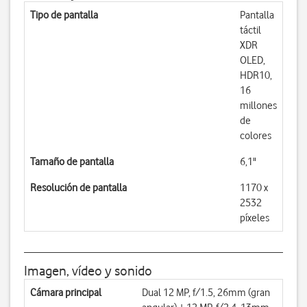
Tipo de pantalla
Pantalla
táctil
XDR
OLED,
HDR10,
16
millones
de
colores
Tamaño de pantalla
6,1"
Resolución de pantalla
1170 x
2532
píxeles
Imagen, vídeo y sonido
Cámara principal
Dual 12 MP, f/1.5, 26mm (gran