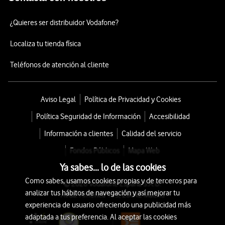
¿Quieres ser distribuidor Vodafone?
Localiza tu tienda física
Teléfonos de atención al cliente
Aviso Legal
Política de Privacidad y Cookies
Política Seguridad de Información
Accesibilidad
Información a clientes
Calidad del servicio
Fondos Públicos
Mapa Web
Ya sabes... lo de las cookies
Como sabes, usamos cookies propias y de terceros para
© 2026 Vodafone España S.A.U.
analizar tus hábitos de navegación y así mejorar tu
Avda. América 115, 28042 Madrid
experiencia de usuario ofreciendo una publicidad más
adaptada a tus preferencia. Al aceptar las cookies