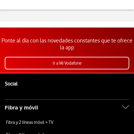
Ponte al día con las novedades constantes que te ofrece
la app
Ir a Mi Vodafone
Pie de página de Vodafone
Enlaces a las redes sociales de Vodafone
Social
Fibra y móvil
Fibra y 2 líneas móvil + TV